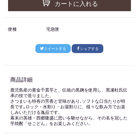
カートに入れる
便種
宅急便
ツイートする
シェアする
商品詳細
鹿児島産の黄金千貫芋と、伝統の黒麹を使用し、黒瀬杜氏伝
承の技で造りました。
さつまいも特有の芳香と甘味があり､ソフトな口当たりが特
長です｡ロック・水割り・お湯割りに、様々な飲み方でお楽
しみいただける逸品です。
幕末の英雄・西郷隆盛に思いを馳せながら、その名を冠した
芋焼酎「せごどん」をお楽しみください。